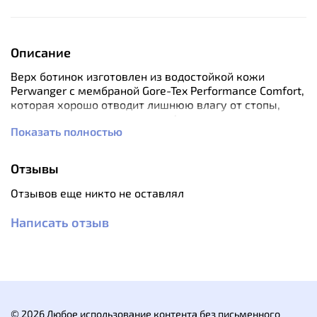
Описание
Верх ботинок изготовлен из водостойкой кожи
Perwanger с мембраной Gore-Tex Performance Comfort,
которая хорошо отводит лишнюю влагу от стопы,
поддерживая тем самым комфортную температуру в
Показать полностью
ботинке. Ботинки надежно фиксируют голеностоп,
сохраняя при этом максимальную свободу движений.
Средняя часть подошвы двойной плотности,
Отзывы
работающей как на поддержку и стабильность, так и
на амортизацию.
Отзывов еще никто не оставлял
Цепкая технологичная подмётка с
самоочищающимся протектором.
Написать отзыв
Особенности:
водостойкая кожа Perwanger 2.2-2.4 мм;
глубокая двухзоная система шнуровки;
защита носка и пятки;
мембрана Gore-Tex Perfomance Comfort;
© 2026 Любое использование контента без письменного
анатомическая стелька Lite 2;