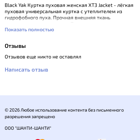
Black Yak Куртка пуховая женская XT3 Jacket - лёгкая
пуховая универсальная куртка с утеплителем из
гидрофобного пуха. Прочная внешняя ткань
защищает от ветра и влаги.Технологичное и легкое
Показать полностью
решение для путешествий, спорта, треккинга.
Особенности:
Отзывы
- Оригинально сформированный рисунок пуховых
блоков.
Отзывов еще никто не оставлял
- Патентованная серия молний от YKK
- Mirror Like
Написать отзыв
- Удлинённый cилуэт .
- Эластичная спина для свободы движения
- Утепленный капюшон с воротом защищающим шею;
- Удлиненная спинка;
- Два кармана на молниях расположены по бокам; +
два внутренних кармана
© 2026 Любое использование контента без письменного
- Манжеты на фирменных микрорезинках;
разрешения запрещено
Характеристики:
ООО "ШАНТИ-ШАНТИ"
- Вес куртки ~ 550 грамм,
- Утеплитель: гусиный водоотталкивающий пух RDS