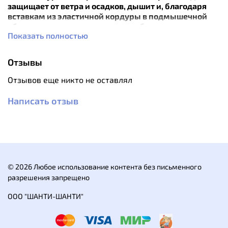
защищает от ветра и осадков, дышит и, благодаря
вставкам из эластичной кордуры в подмышечной
области и рукавах, позволяет свободно двигаться на
Показать полностью
восхождениях и маршрутах.
Особенности:
Отзывы
внутренняя часть рукавов и подмышечные
области из прочного, дышащего, эластичного
Отзывов еще никто не оставлял
материала;
проклеенные швы;
Написать отзыв
регулируемый съемный капюшон с плотным
козырьком, утяжки капюшона убраны и могут
регулироваться одной рукой;
воротник стойка;
накладки из мягкого впитывающего материала
на внутренней стороне воротника;
© 2026 Любое использование контента без письменного
мощная тракторная молния с внутренней
разрешения запрещено
планкой;
карманы: два боковых на молнии с клапанами
ООО "ШАНТИ-ШАНТИ"
артикулированные рукава с патами на липучках
удлиненная спина;
утяжка по подолу может регулироваться одной