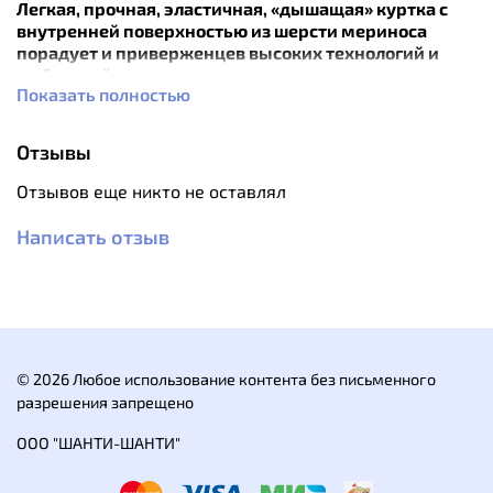
Легкая, прочная, эластичная, «дышащая» куртка с
внутренней поверхностью из шерсти мериноса
порадует и приверженцев высоких технологий и
любителей всего натурального.
Показать полностью
Верх куртки выполнен из легкого износостойкого
эластичного материала CORDURA®, растяжимость
Отзывы
которого обеспечивает долговечность куртке и
комфорт ее хозяину. Тёплая и уютная подкладка из
Отзывов еще никто не оставлял
шерсти мериноса надежно удерживает тепло, отводя
влагу. Лазерная перфорация в зонах повышенного
Написать отзыв
потоотделения создает дополнительную вентиляцию
при активном движении.
Особенности:
спортивная посадка;
высокая воздухопроницаемость;
© 2026 Любое использование контента без письменного
лазерная перфорация в местах наибольшего
разрешения запрещено
потоотделения
проклеенные швы;
ООО "ШАНТИ-ШАНТИ"
подкладка из шерсти мериноса;
капюшон с регулировками объема, усиленный