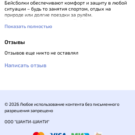
Бейсболки обеспечивают комфорт и защиту в любой
ситуации – будь то занятия спортом, отдых на
природе или долгие поездки за рулём.
Запатентованная технология Flexfit подстраивается
Показать полностью
под ваш размер головы, а легкий козырёк и
продуманная вентиляция делают их идеальным
выбором даже в самую жаркую погоду.
Отзывы
Отзывов еще никто не оставлял
Написать отзыв
© 2026 Любое использование контента без письменного
разрешения запрещено
ООО "ШАНТИ-ШАНТИ"