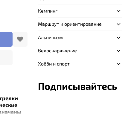
Кемпинг
Маршрут и ориентирование
Альпинизм
Велоснаряжение
Хобби и спорт
Подписывайтесь
грелки
ические
азначены
ой обуви,
ная
7°С