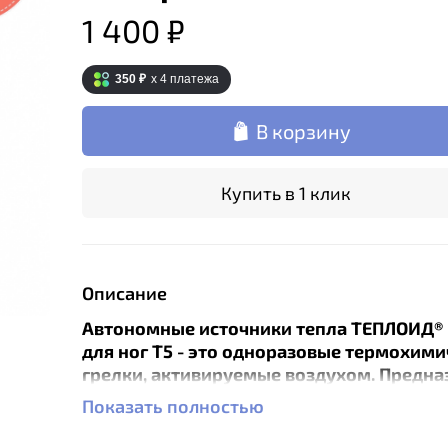
1 400 ₽
350 ₽
x 4
платежа
В корзину
Купить в 1 клик
Описание
Автономные источники тепла ТЕПЛОИД® 
для ног Т5 - это одноразовые термохим
грелки, активируемые воздухом. Предн
специально для использования в закрыт
Показать полностью
где ограничен доступ воздуха. Комфорт
температура грелки в обуви в среднем 3