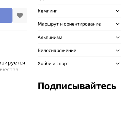
Кемпинг
Маршрут и ориентирование
Альпинизм
Велоснаряжение
ивируется
Хобби и спорт
ичества.
в качестве
Подписывайтесь
бувь.
град.
. При
 грелку.
бытовыми