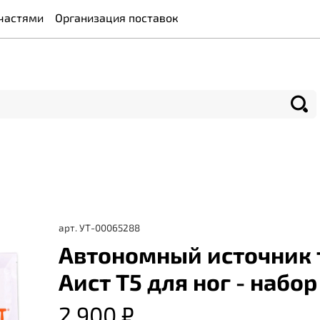
частями
Организация поставок
арт.
УТ-00065288
Автономный источник 
Аист Т5 для ног - набо
2 900 ₽