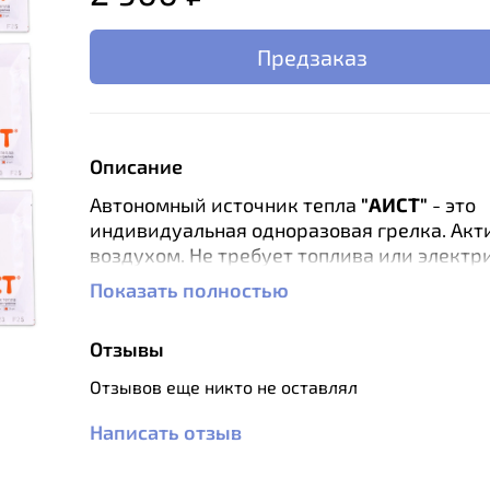
Предзаказ
Описание
Автономный источник тепла
"АИСТ"
-
это
индивидуальная одноразовая грелка. Акт
воздухом. Не требует топлива или электр
Используется для локального обогрева и
Показать полностью
профилактики переохлаждения человека 
нагревательного элемента - вкладыша в о
Отзывы
Способ применения:
Перед применением
Отзывов еще никто не оставлял
температура грелки должна быть выше 0 
Полный нагрев происходит за 10-20 минут
Написать отзыв
досрочном остывании повторно разомните
Используется один раз. Утилизируется с 