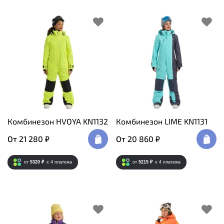
Комбинезон HVOYA KN1132
Комбинезон LIME KN1131
От
21 280 ₽
От
20 860 ₽
от
5320 ₽
x 4
платежа
от
5215 ₽
x 4
платежа