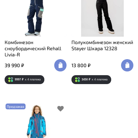
Комбинезон
Полукомбинезон женский
сноубордический Rehall
Stayer Шхара 12328
Livia-R
39 990 ₽
13 800 ₽
9997 ₽
x 4
платежа
3450 ₽
x 4
платежа
Предзаказ